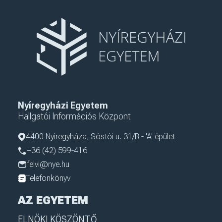
Nyíregyházi Egyetem
Hallgatói Információs Központ
4400 Nyíregyháza, Sóstói u. 31/B - 'A' épület
+36 (42) 599-416
felvi@nye.hu
Telefonkönyv
AZ EGYETEM
ELNÖKI KÖSZÖNTŐ