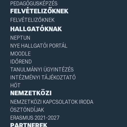
PEDAGÓGUSKÉPZÉS
FELVÉTELIZŐKNEK
FELVÉTELIZŐKNEK
HALLGATÓKNAK
NEPTUN
NYE HALLGATÓI PORTÁL
MOODLE
IDŐREND
TANULMÁNYI ÜGYINTÉZÉS
INTÉZMÉNYI TÁJÉKOZTATÓ
HÖT
NEMZETKÖZI
NEMZETKÖZI KAPCSOLATOK IRODA
ÖSZTÖNDÍJAK
ERASMUS 2021-2027
PARTNEREK