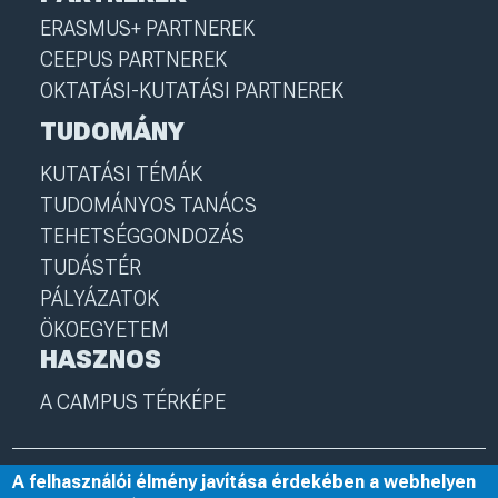
ERASMUS+ PARTNEREK
CEEPUS PARTNEREK
OKTATÁSI-KUTATÁSI PARTNEREK
TUDOMÁNY
KUTATÁSI TÉMÁK
TUDOMÁNYOS TANÁCS
TEHETSÉGGONDOZÁS
TUDÁSTÉR
PÁLYÁZATOK
ÖKOEGYETEM
HASZNOS
A CAMPUS TÉRKÉPE
A felhasználói élmény javítása érdekében a webhelyen
© 2025 Nyíregyházi Egyetem
I
nye.hu
I
Minden jog fenntartva