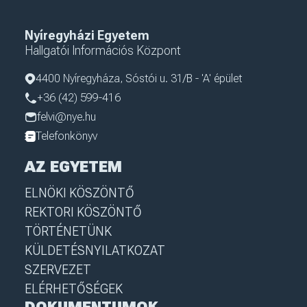
Nyíregyházi Egyetem
Hallgatói Információs Központ
4400 Nyíregyháza, Sóstói u. 31/B - 'A' épület
+36 (42) 599-416
felvi@nye.hu
Telefonkönyv
AZ EGYETEM
ELNÖKI KÖSZÖNTŐ
REKTORI KÖSZÖNTŐ
TÖRTÉNETÜNK
KÜLDETÉSNYILATKOZAT
SZERVEZET
ELÉRHETŐSÉGEK