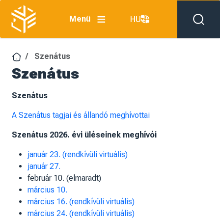
Ugrás a tartalomra
Menü
HU
Szenátus
Szenátus
Szenátus
A Szenátus tagjai és állandó meghívottai
Szenátus 2026. évi üléseinek meghívói
január 23. (rendkívüli virtuális)
január 27.
február 10. (elmaradt)
március 10.
március 16. (rendkívüli virtuális)
március 24. (rendkívüli virtuális)