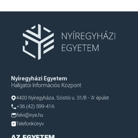
Nyíregyházi Egyetem
Hallgatói Információs Központ
4400 Nyíregyháza, Sóstói u. 31/B - 'A' épület
+36 (42) 599-416
felvi@nye.hu
Telefonkönyv
AZ EGYETEM