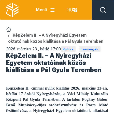
Ugrás a tartalomra
Menü
HU
KépZelem II. – A Nyíregyházi Egyetem
oktatóinak közös kiállítása a Pál Gyula Teremben
2026. március 23., hétfő 17:00
Kultúra
Események
KépZelem II. – A Nyíregyházi
Egyetem oktatóinak közös
kiállítása a Pál Gyula Teremben
KépZelem II. címmel nyílik kiállítás 2026. március 23-án,
hétfőn 17 órától Nyíregyházán, a Váci Mihály Kulturális
Központ Pál Gyula Termében. A tárlaton Pogány Gábor
Benő Munkácsy-díjas szobrászművész és Posta Máté
festőművész, a Nyíregyházi Egyetem oktatóinak alkotásai