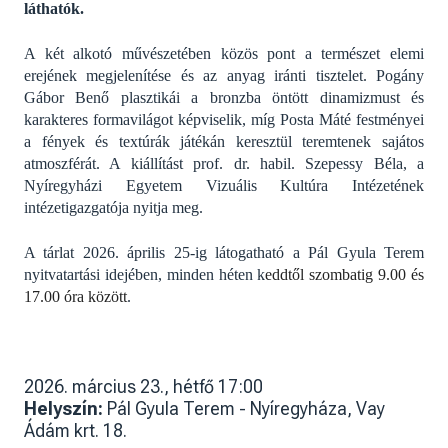
láthatók.
A két alkotó művészetében közös pont a természet elemi
erejének megjelenítése és az anyag iránti tisztelet. Pogány
Gábor Benő plasztikái a bronzba öntött dinamizmust és
karakteres formavilágot képviselik, míg Posta Máté festményei
a fények és textúrák játékán keresztül teremtenek sajátos
atmoszférát. A kiállítást prof. dr. habil. Szepessy Béla, a
Nyíregyházi Egyetem Vizuális Kultúra Intézetének
intézetigazgatója nyitja meg.
A tárlat 2026. április 25-ig látogatható a Pál Gyula Terem
nyitvatartási idejében, minden héten k
eddtől szombatig 9.00 és
17.00 óra között
.
2026. március 23., hétfő 17:00
Helyszín:
Pál Gyula Terem - Nyíregyháza, Vay
Ádám krt. 18.