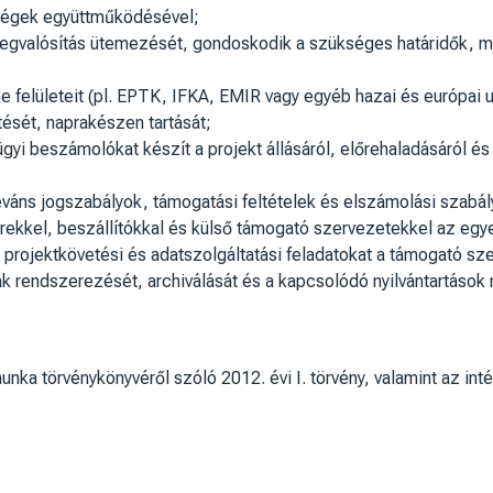
ységek együttműködésével;
megvalósítás ütemezését, gondoskodik a szükséges határidők, m
ne felületeit (pl. EPTK, IFKA, EMIR vagy egyéb hazai és európai 
ését, naprakészen tartását;
gyi beszámolókat készít a projekt állásáról, előrehaladásáról é
váns jogszabályok, támogatási feltételek és elszámolási szabá
tnerekkel, beszállítókkal és külső támogató szervezetekkel az eg
 projektkövetési és adatszolgáltatási feladatokat a támogató sze
ak rendszerezését, archiválását és a kapcsolódó nyilvántartások 
munka törvénykönyvéről szóló 2012. évi I. törvény, valamint az 