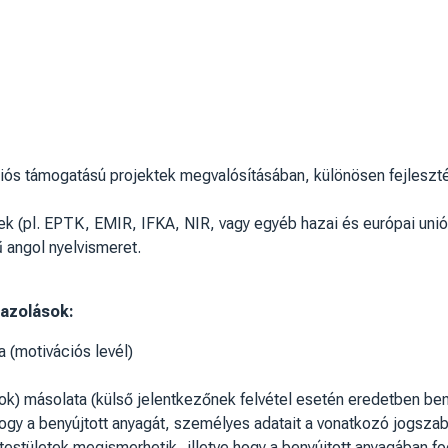
iós támogatású projektek megvalósításában, különösen fejlesztési
rek (pl. EPTK, EMIR, IFKA, NIR, vagy egyéb hazai és európai uni
 angol nyelvismeret.
gazolások:
a (motivációs levél)
(ok) másolata (külső jelentkezőnek felvétel esetén eredetben be
 hogy a benyújtott anyagát, személyes adatait a vonatkozó jogsza
estületek megismerhetik, illetve hogy a benyújtott anyagában fo