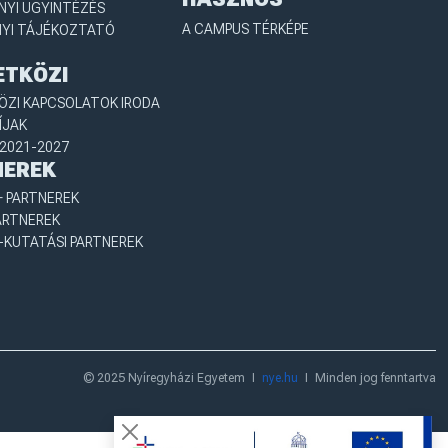
YI ÜGYINTÉZÉS
A CAMPUS TÉRKÉPE
YI TÁJÉKOZTATÓ
ETKÖZI
ZI KAPCSOLATOK IRODA
ÍJAK
2021-2027
NEREK
 PARTNEREK
ARTNEREK
-KUTATÁSI PARTNEREK
© 2025 Nyíregyházi Egyetem
I
nye.hu
I
Minden jog fenntartva