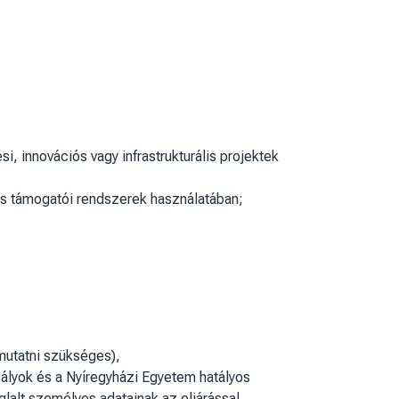
, innovációs vagy infrastrukturális projektek
ós támogatói rendszerek használatában;
mutatni szükséges),
bályok és a Nyíregyházi Egyetem hatályos
glalt személyes adatainak az eljárással