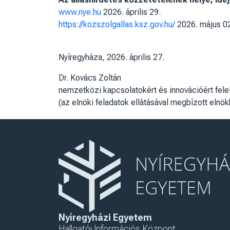
www.nye.hu
2026. április 29.
https://kozszolgallas.ksz.gov.hu/
2026. május 0
Nyíregyháza, 2026. április 27.
Dr. Kovács Zoltán
nemzetközi kapcsolatokért és innovációért fele
(az elnöki feladatok ellátásával megbízott elnök
Nyíregyházi Egyetem
Hallgatói Információs Központ