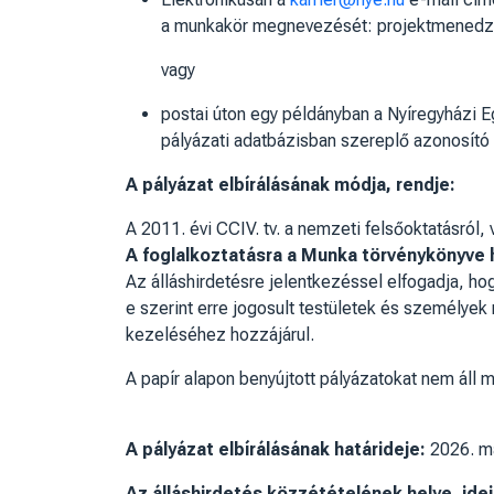
a munkakör megnevezését: projektmenedz
vagy
postai úton egy példányban a Nyíregyházi Eg
pályázati adatbázisban szereplő azonosít
A pályázat elbírálásának módja, rendje:
A 2011. évi CCIV. tv. a nemzeti felsőoktatásról
A foglalkoztatásra a Munka törvénykönyve h
Az álláshirdetésre jelentkezéssel elfogadja, h
e szerint erre jogosult testületek és személyek 
kezeléséhez hozzájárul.
A papír alapon benyújtott pályázatokat nem áll 
A pályázat elbírálásának határideje:
2026. má
Az álláshirdetés közzétételének helye, ide