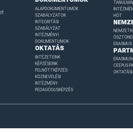
TANULMÁN
ALAPDOKUMENTUMOK
INTÉZMÉN
et
SZABÁLYZATOK
HÖT
NEMZ
INTEGRITÁSI
SZABÁLYZAT
NEMZETKÖ
INTÉZMÉNYI
ÖSZTÖND
DOKUMENTUMOK
ERASMUS 
OKTATÁS
PART
INTÉZETEINK
ERASMUS+
KÉPZÉSEINK
CEEPUS P
FELNŐTTKÉPZÉS
OKTATÁSI
KÖZNEVELÉSI
INTÉZMÉNY
PEDAGÓGUSKÉPZÉS