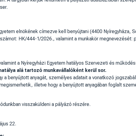
ser.
yetem elnökének címezve kell benyújtani (4400 Nyíregyháza, Sóst
ó számot: HK/444-1/2026., valamint a munkakör megnevezését: 
, valamint a Nyíregyházi Egyetem hatályos Szervezeti és működés
atálya alá tartozó munkavállalóként kerül sor.
ogy a benyújtott anyagát, személyes adatait a vonatkozó jogszab
megismerhetik, illetve hogy a benyújtott anyagában foglalt szemé
módunkban visszaküldeni a pályázó részére.
jus 22.
je: