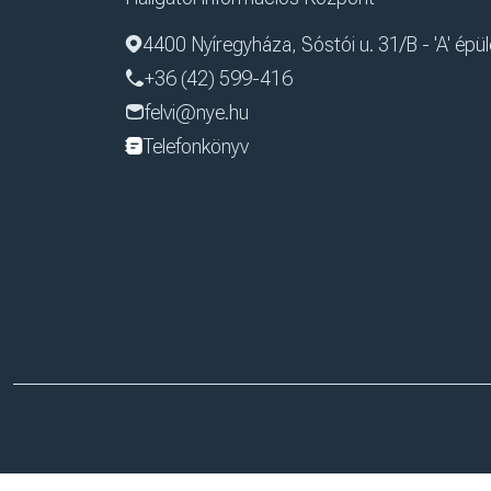
4400 Nyíregyháza, Sóstói u. 31/B - 'A' épül
+36 (42) 599-416
felvi@nye.hu
Telefonkönyv