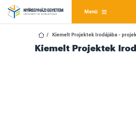
Ugrás a tartalomra
Menü
Kiemelt Projektek Irodájába - proj
Kiemelt Projektek Iro