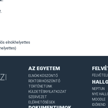
2.
lős elnökhelyettes
helyettes)
AZ EGYETEM
FELVÉ
FELVÉTEL
ELNÖKI KÖSZÖNTŐ
REKTORI KÖSZÖNTŐ
HALL
TÖRTÉNETÜNK
NEPTUN
KÜLDETÉSNYILATKOZAT
NYE HALL
SZERVEZET
MOODLE
ELÉRHETŐSÉGEK
IDŐREND
DOKUMENTUMOK