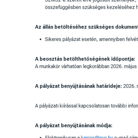
összefüggésben szükséges kezeléséhez h
Az állás betöltéséhez szükséges dokumen
Sikeres pályázat esetén, amennyiben felvét
A beosztás betölthetőségének időpontja:
A munkakör várhatóan legkorábban 2026. május 2
A pályázat benyújtásának határideje:
2026. 
A pályázati kiírással kapcsolatosan további in
A pályázat benyújtásának módja:
Elektronikusan a
karrier@nye.hu
e-mail címe