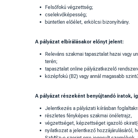
Felsőfokú végzettség;
cselekvőképesség;
büntetlen előélet, erkölcsi bizonyítvány.
A pályázat elbírálásakor előnyt jelent:
Releváns szakmai tapasztalat hazai vagy un
terén;
tapasztalat online pályázatkezelő rendsze
középfokú (B2) vagy annál magasabb szintű
A pályázat részeként benyújtandó iratok, i
Jelentkezés a pályázati kiírásban foglaltakr
részletes fényképes szakmai önéletrajz,
végzettséget, képzettséget igazoló okirat
nyilatkozat a jelentkező hozzájárulásáról,
SzMSz-e szerint erre jogosult személyek, t