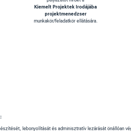
Kiemelt Projektek Irodájába
projektmenedzser
munkakör/feladatkör ellátására.
:
észítését, lebonyolítását és adminisztratív lezárását önállóan v