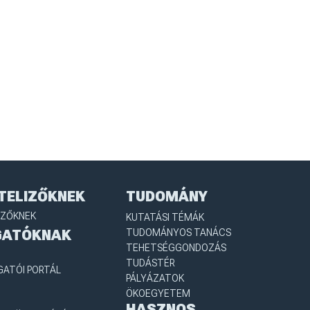
TELIZŐKNEK
TUDOMÁNY
IZŐKNEK
KUTATÁSI TÉMÁK
GATÓKNAK
TUDOMÁNYOS TANÁCS
TEHETSÉGGONDOZÁS
TUDÁSTÉR
GATÓI PORTÁL
PÁLYÁZATOK
ÖKOEGYETEM
HASZNOS