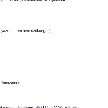
pályázó esetén nem szükséges).
elefonszámon.
plő azonosító számot: HK/444-1/2026., valamint