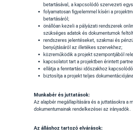
betartásával, a kapcsolódó szervezeti eg
folyamatosan figyelemmel kíséri a projekt
betartásáról;
önállóan kezeli a pályázati rendszerek onli
szükséges adatok és dokumentumok feltölt
rendszeres jelentéseket, szakmai és pénzü
benyújtásáról az illetékes szervekhez;
közreműködik a projekt szempontjából rele
kapcsolatot tart a projektben érintett par
ellátja a fenntartási időszakhoz kapcsolódó
biztosítja a projekt teljes dokumentációján
Munkabér és juttatások:
Az alapbér megállapítására és a juttatásokra a 
dokumentumainak rendelkezései az irányadók.
Az álláshoz tartozó elvárások: