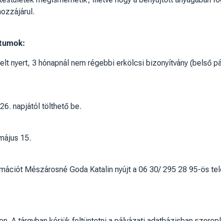
ozzájárul.
tumok:
elt nyert, 3 hónapnál nem régebbi erkölcsi bizonyítvány (belső 
6. napjától tölthető be.
május 15.
formációt Mészárosné Goda Katalin nyújt a 06 30/ 295 28 95-ös t
n. A tárgyban kérjük feltüntetni a pályázati adatbázisban szere