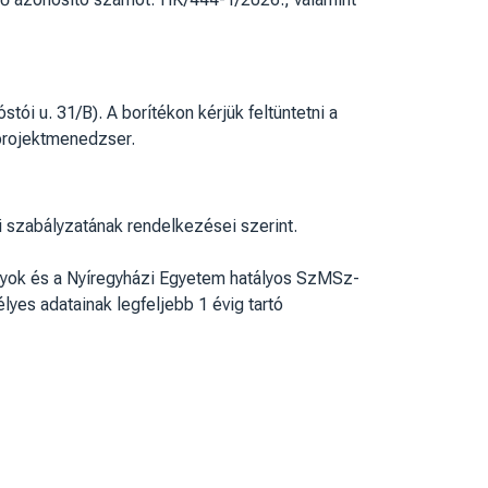
ói u. 31/B). A borítékon kérjük feltüntetni a
projektmenedzser.
i szabályzatának rendelkezései szerint.
ályok és a Nyíregyházi Egyetem hatályos SzMSz-
lyes adatainak legfeljebb 1 évig tartó