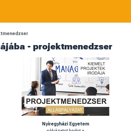
ektmenedzser
dájába - projektmenedzser
Nyíregyházi Egyetem
pályázatot hirdet a