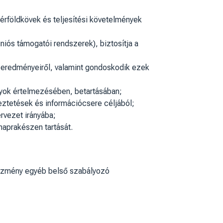
érföldkövek és teljesítési követelmények
uniós támogatói rendszerek), biztosítja a
s eredményeiről, valamint gondoskodik ezek
lyok értelmezésében, betartásában;
yeztetések és információcsere céljából;
rvezet irányába;
naprakészen tartását.
intézmény egyéb belső szabályozó