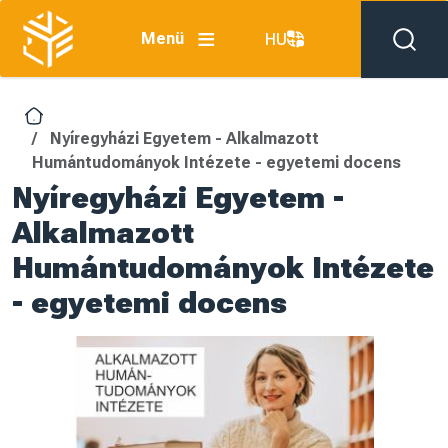
Ugrás a tartalomra
Menü
HU
Nyíregyházi Egyetem - Alkalmazott
Humántudományok Intézete - egyetemi docens
Nyíregyházi Egyetem -
Alkalmazott
Humántudományok Intézete
- egyetemi docens