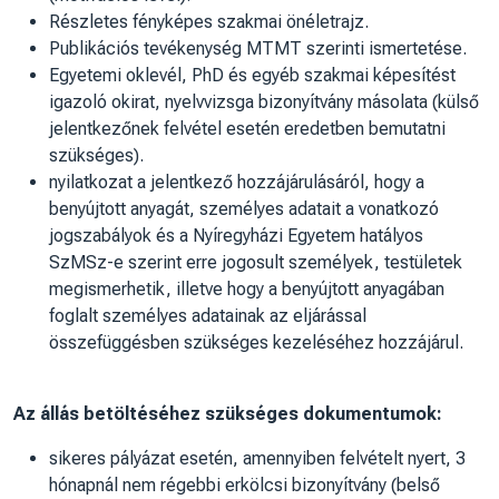
Részletes fényképes szakmai önéletrajz.
Publikációs tevékenység MTMT szerinti ismertetése.
Egyetemi oklevél, PhD és egyéb szakmai képesítést
igazoló okirat, nyelvvizsga bizonyítvány másolata (külső
jelentkezőnek felvétel esetén eredetben bemutatni
szükséges).
nyilatkozat a jelentkező hozzájárulásáról, hogy a
benyújtott anyagát, személyes adatait a vonatkozó
jogszabályok és a Nyíregyházi Egyetem hatályos
SzMSz-e szerint erre jogosult személyek, testületek
megismerhetik, illetve hogy a benyújtott anyagában
foglalt személyes adatainak az eljárással
összefüggésben szükséges kezeléséhez hozzájárul.
Az állás betöltéséhez szükséges dokumentumok:
sikeres pályázat esetén, amennyiben felvételt nyert, 3
hónapnál nem régebbi erkölcsi bizonyítvány (belső