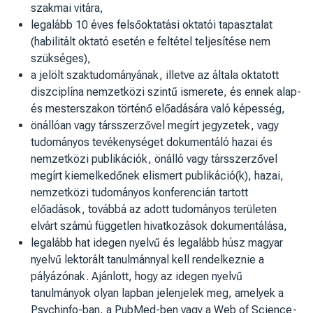
szakmai vitára,
legalább 10 éves felsőoktatási oktatói tapasztalat
(habilitált oktató esetén e feltétel teljesítése nem
szükséges),
a jelölt szaktudományának, illetve az általa oktatott
diszciplína nemzetközi szintű ismerete, és ennek alap-
és mesterszakon történő előadására való képesség,
önállóan vagy társszerzővel megírt jegyzetek, vagy
tudományos tevékenységet dokumentáló hazai és
nemzetközi publikációk, önálló vagy társszerzővel
megírt kiemelkedőnek elismert publikáció(k), hazai,
nemzetközi tudományos konferencián tartott
előadások, továbbá az adott tudományos területen
elvárt számú független hivatkozások dokumentálása,
legalább hat idegen nyelvű és legalább húsz magyar
nyelvű lektorált tanulmánnyal kell rendelkeznie a
pályázónak. Ajánlott, hogy az idegen nyelvű
tanulmányok olyan lapban jelenjelek meg, amelyek a
Psychinfo-ban, a PubMed-ben vagy a Web of Science-