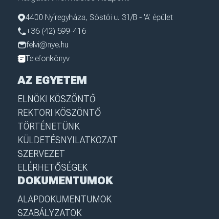
4400 Nyíregyháza, Sóstói u. 31/B - 'A' épület
+36 (42) 599-416
felvi@nye.hu
Telefonkönyv
AZ EGYETEM
ELNÖKI KÖSZÖNTŐ
REKTORI KÖSZÖNTŐ
TÖRTÉNETÜNK
KÜLDETÉSNYILATKOZAT
SZERVEZET
ELÉRHETŐSÉGEK
DOKUMENTUMOK
ALAPDOKUMENTUMOK
SZABÁLYZATOK