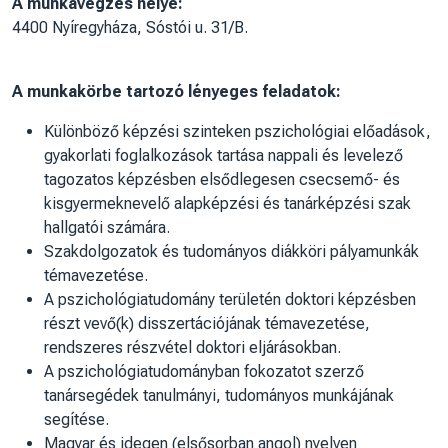
A munkavégzés helye:
4400 Nyíregyháza, Sóstói u. 31/B.
A munkakörbe tartozó lényeges feladatok:
Különböző képzési szinteken pszichológiai előadások,
gyakorlati foglalkozások tartása nappali és levelező
tagozatos képzésben elsődlegesen csecsemő- és
kisgyermeknevelő alapképzési és tanárképzési szak
hallgatói számára.
Szakdolgozatok és tudományos diákköri pályamunkák
témavezetése.
A pszichológiatudomány területén doktori képzésben
részt vevő(k) disszertációjának témavezetése,
rendszeres részvétel doktori eljárásokban.
A pszichológiatudományban fokozatot szerző
tanársegédek tanulmányi, tudományos munkájának
segítése.
Magyar és idegen (elsősorban angol) nyelven