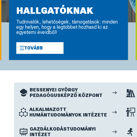
IÓK TUDÁSA
IÓK ÓTA
omány és az
a kínál
 lehetőségeket.
ént biztosítjuk
 a nemzetközi
öndíjlehetőségek
feltételeit is.
t
amely megkönnyíti
 támogatja a