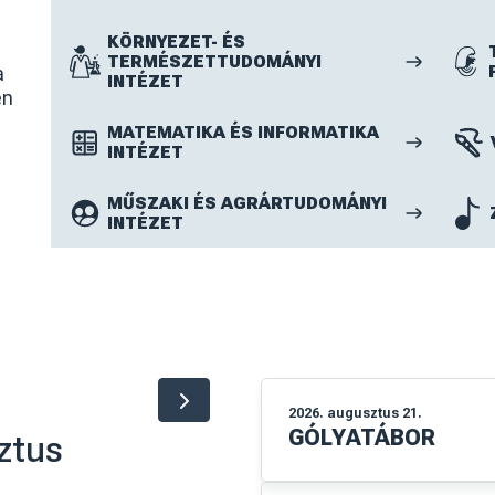
HALLGATÓKNAK
Tudnivalók, lehetőségek, támogatások: minden
egy helyen, hogy a legtöbbet hozhasd ki az
egyetemi éveidből!
TOVÁBB
BESSENYEI GYÖRGY
PEDAGÓGUSKÉPZŐ KÖZPONT
ALKALMAZOTT
HUMÁNTUDOMÁNYOK INTÉZETE