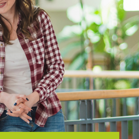
VÁLOGASSON NYITOTT POZÍCIÓINK
KÖZÜL!
TOVÁBB