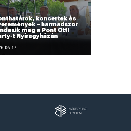
Következő oldal
eli
Pályázatok
Kultúra
Események
hirdették a még elérhető
zakokat – Több mint
 képzésre lehet jelentkezni
 Nyíregyházi Egyetemre
ótfelvételizőknek
26-07-30