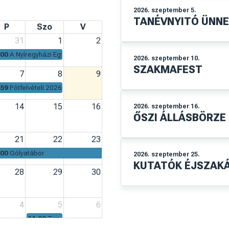
GAZDÁLKODÁSTUDOMÁNYI
INTÉZET
KÖRNYEZET- ÉS
TERMÉSZETTUDOMÁNYI
a
INTÉZET
en
MATEMATIKA ÉS INFORMATIKA
INTÉZET
MŰSZAKI ÉS AGRÁRTUDOMÁNYI
INTÉZET
2026. augusztus 21.
GÓLYATÁBOR
ztus