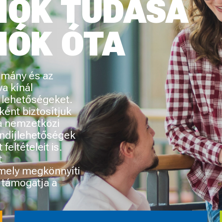
KÉPZÉS
OSZTATLAN TANÁRKÉPZÉS
NÁRI MESTERKÉPZÉS
SZAKIRÁNYÚ TOVÁBBKÉPZÉS
RRIER- ÉS
LÁSAJÁNLATOK