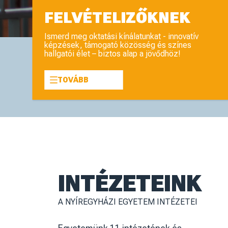
GENERÁC
GENERÁC
A Nyíregyházi Egyetem a hagy
innováció értékeire támaszkodv
változatos és korszerű képzési
Dinamikusan fejlődő intézményk
hallgatóink számára a tanulás,
tapasztalatszerzés és az öszt
mellett a pezsgő közösségi élet 
Erősödő regionális szerepünke
mentorrendszerünk is segíti, 
a munkahelyi beilleszkedést és
szakmai előrehaladást.