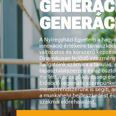
FELSŐOKTATÁSI SZAKKÉPZÉS
ALAP
DISZCIPLINÁRIS MESTERKÉPZÉS
TA
KA
ÁL