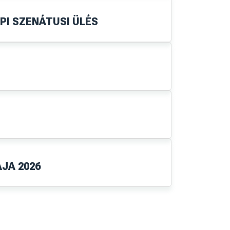
TESTNEVELÉS ÉS
SPORTTUDOMÁNYI INTÉZET
TÖRTÉNETTUDOMÁNYI ÉS
FILOZÓFIA INTÉZET
VIZUÁLIS KULTÚRA INTÉZET
ZENEI INTÉZET