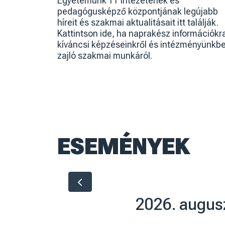
FELVÉTELIZŐKNEK
Ismerd meg oktatási kínálatunkat - innovatív
képzések, támogató közösség és színes
hallgatói élet – biztos alap a jövődhöz!
TOVÁBB
INTÉZETEINK
A NYÍREGYHÁZI EGYETEM INTÉZETEI