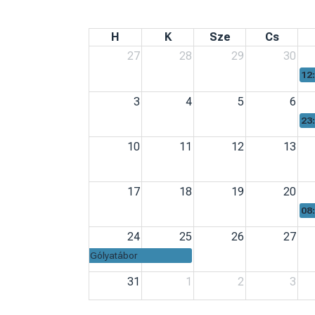
Egyetemünk 11 intézetének és
pedagógusképző központjának legújabb
híreit és szakmai aktualitásait itt találják.
Kattintson ide, ha naprakész információkr
kíváncsi képzéseinkről és intézményünkb
zajló szakmai munkáról.
ESEMÉNYEK
2026. augus