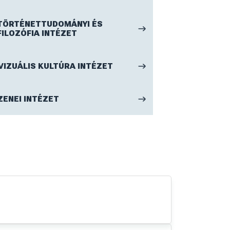
NEMZETKÖZI
Fedezd fel nemzetközi programjainkat és
ösztöndíjlehetőségeinket – tanulj nyelveket,
szerezz külföldi tapasztalatot!
TOVÁBB
NYELV- ÉS IRODALOMTUDOMÁNYI
INTÉZET
ÓVÓ- ÉS TANÍTÓKÉPZŐ INTÉZET