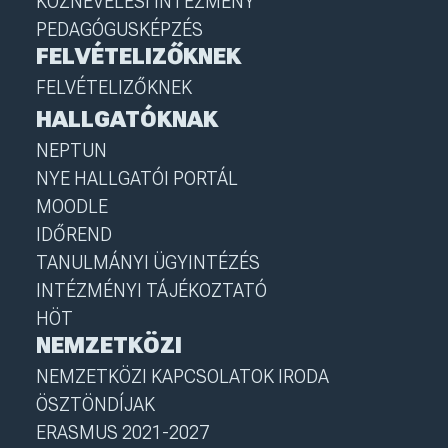
KÖZNEVELÉSI INTÉZMÉNY
PEDAGÓGUSKÉPZÉS
FELVÉTELIZŐKNEK
FELVÉTELIZŐKNEK
HALLGATÓKNAK
NEPTUN
NYE HALLGATÓI PORTÁL
MOODLE
IDŐREND
TANULMÁNYI ÜGYINTÉZÉS
INTÉZMÉNYI TÁJÉKOZTATÓ
HÖT
NEMZETKÖZI
NEMZETKÖZI KAPCSOLATOK IRODA
ÖSZTÖNDÍJAK
ERASMUS 2021-2027