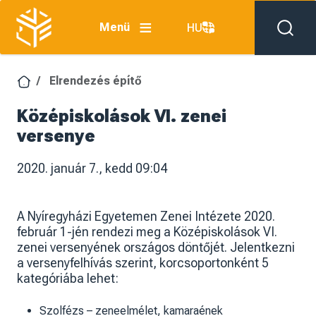
Ugrás a tartalomra
Menü
HU
Elrendezés építő
Középiskolások VI. zenei
versenye
2020. január 7., kedd 09:04
A Nyíregyházi Egyetemen Zenei Intézete 2020.
február 1-jén rendezi meg a Középiskolások VI.
zenei versenyének országos döntőjét. Jelentkezni
a versenyfelhívás szerint, korcsoportonként 5
kategóriába lehet:
Szolfézs – zeneelmélet, kamaraének