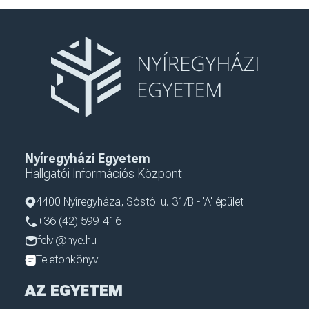
Nyíregyházi Egyetem
Hallgatói Információs Központ
4400 Nyíregyháza, Sóstói u. 31/B - 'A' épület
+36 (42) 599-416
felvi@nye.hu
Telefonkönyv
AZ EGYETEM