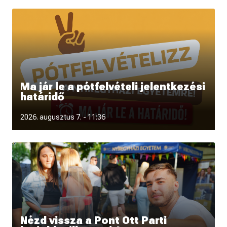
Ma jár le a pótfelvételi jelentkezési
határidő
Augusztus 7-én éjfélig lehet jelentkezni a Nyíregyházi
2026. augusztus 7. - 11:36
Egyetem pótfelvételi eljárás
Nézd vissza a Pont Ott Parti