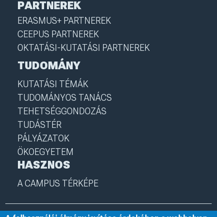
PARTNEREK
ERASMUS+ PARTNEREK
CEEPUS PARTNEREK
OKTATÁSI-KUTATÁSI PARTNEREK
TUDOMÁNY
KUTATÁSI TÉMÁK
TUDOMÁNYOS TANÁCS
TEHETSÉGGONDOZÁS
TUDÁSTÉR
PÁLYÁZATOK
ÖKOEGYETEM
HASZNOS
A CAMPUS TÉRKÉPE
© 2025 Nyíregyházi Egyetem
I
nye.hu
I
Minden jog fenntartva