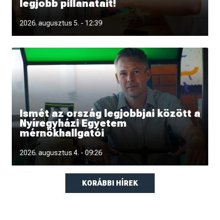
legjobb pillanatait!
Fotókon és videón is újra átélheted a Pont Ott Parti
2026. augusztus 5. - 12:39
hangulatát.
Ismét az ország legjobbjai között a
Nyíregyházi Egyetem
mérnökhallgatói
„Úgy tűnik, kibéreltük a dobogó második fokát” - interjú
2026. augusztus 4. - 09:26
Krajnyik Károllyal a
KORÁBBI HÍREK