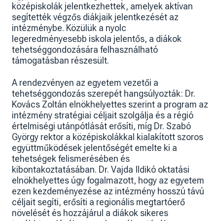
középiskolák jelentkezhettek, amelyek aktívan
segítették végzős diákjaik jelentkezését az
intézménybe. Közülük a nyolc
legeredményesebb iskola jelentős, a diákok
tehetséggondozására felhasználható
támogatásban részesült.
A rendezvényen az egyetem vezetői a
tehetséggondozás szerepét hangsúlyozták: Dr.
Kovács Zoltán elnökhelyettes szerint a program az
intézmény stratégiai céljait szolgálja és a régió
értelmiségi utánpótlását erősíti, míg Dr. Szabó
György rektor a középiskolákkal kialakított szoros
együttműködések jelentőségét emelte ki a
tehetségek felismerésében és
kibontakoztatásában. Dr. Vajda Ildikó oktatási
elnökhelyettes úgy fogalmazott, hogy az egyetem
ezen kezdeményezése az intézmény hosszú távú
céljait segíti, erősíti a regionális megtartóerő
növelését és hozzájárul a diákok sikeres