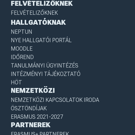
FELVÉTELIZŐKNEK
FELVÉTELIZŐKNEK
HALLGATÓKNAK
NEPTUN
NYE HALLGATÓI PORTÁL
MOODLE
IDŐREND
TANULMÁNYI ÜGYINTÉZÉS
INTÉZMÉNYI TÁJÉKOZTATÓ
HÖT
NEMZETKÖZI
NEMZETKÖZI KAPCSOLATOK IRODA
ÖSZTÖNDÍJAK
ERASMUS 2021-2027
PARTNEREK
ERASMUS+ PARTNEREK