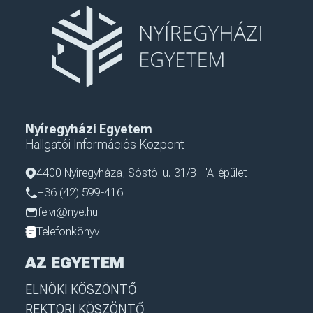
Nyíregyházi Egyetem
Hallgatói Információs Központ
4400 Nyíregyháza, Sóstói u. 31/B - 'A' épület
+36 (42) 599-416
felvi@nye.hu
Telefonkönyv
AZ EGYETEM
ELNÖKI KÖSZÖNTŐ
REKTORI KÖSZÖNTŐ