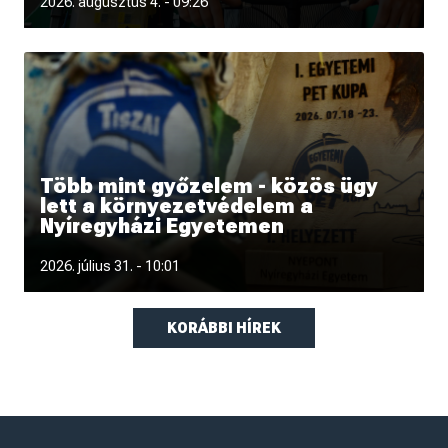
„Úgy tűnik, kibéreltük a dobogó második fokát” - interjú
2026. augusztus 4. - 09:26
Krajnyik Károllyal a
Több mint győzelem - közös ügy
lett a környezetvédelem a
Nyíregyházi Egyetemen
Hónapokon át tartó felkészülés, közös tervezés, fizikai
2026. július 31. - 10:01
munka, kitartás és péld
KORÁBBI HÍREK