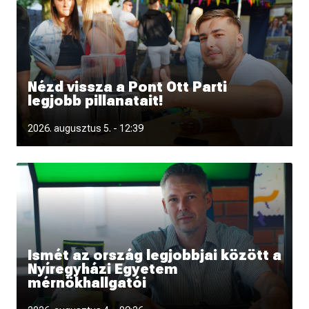
Nézd vissza a Pont Ott Parti
legjobb pillanatait!
Fotókon és videón is újra átélheted a Pont Ott Parti
2026. augusztus 5. - 12:39
hangulatát.
Ismét az ország legjobbjai között a
Nyíregyházi Egyetem
mérnökhallgatói