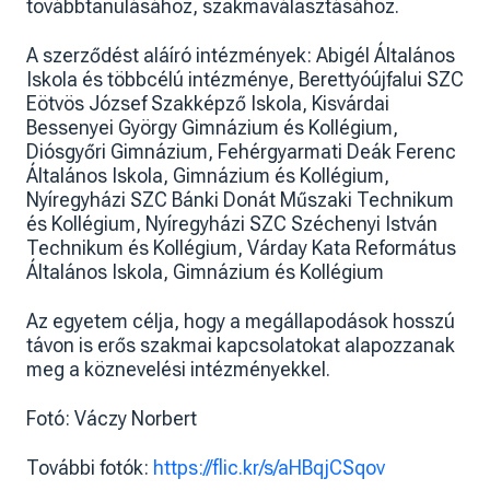
továbbtanulásához, szakmaválasztásához.
A szerződést aláíró intézmények: Abigél Általános
Iskola és többcélú intézménye, Berettyóújfalui SZC
Eötvös József Szakképző Iskola, Kisvárdai
Bessenyei György Gimnázium és Kollégium,
Diósgyőri Gimnázium, Fehérgyarmati Deák Ferenc
Általános Iskola, Gimnázium és Kollégium,
Nyíregyházi SZC Bánki Donát Műszaki Technikum
és Kollégium, Nyíregyházi SZC Széchenyi István
Technikum és Kollégium, Várday Kata Református
Általános Iskola, Gimnázium és Kollégium
Az egyetem célja, hogy a megállapodások hosszú
távon is erős szakmai kapcsolatokat alapozzanak
meg a köznevelési intézményekkel.
Fotó: Váczy Norbert
További fotók:
https://flic.kr/s/aHBqjCSqov