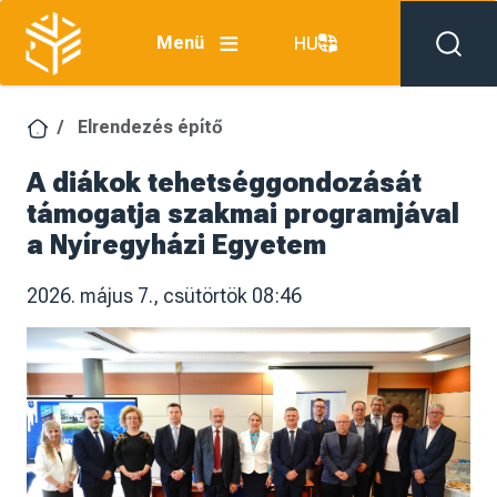
Ugrás a tartalomra
Menü
HU
Elrendezés építő
A diákok tehetséggondozását
támogatja szakmai programjával
a Nyíregyházi Egyetem
2026. május 7., csütörtök 08:46