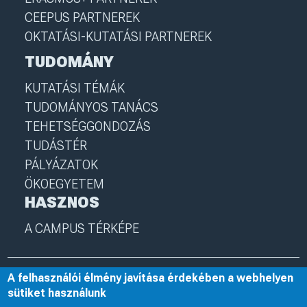
CEEPUS PARTNEREK
OKTATÁSI-KUTATÁSI PARTNEREK
TUDOMÁNY
KUTATÁSI TÉMÁK
TUDOMÁNYOS TANÁCS
TEHETSÉGGONDOZÁS
TUDÁSTÉR
PÁLYÁZATOK
ÖKOEGYETEM
HASZNOS
A CAMPUS TÉRKÉPE
A felhasználói élmény javítása érdekében a webhelyen
© 2025 Nyíregyházi Egyetem
I
nye.hu
I
Minden jog fenntartva
sütiket használunk