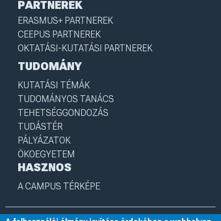
PARTNEREK
ERASMUS+ PARTNEREK
CEEPUS PARTNEREK
OKTATÁSI-KUTATÁSI PARTNEREK
TUDOMÁNY
KUTATÁSI TÉMÁK
TUDOMÁNYOS TANÁCS
TEHETSÉGGONDOZÁS
TUDÁSTÉR
PÁLYÁZATOK
ÖKOEGYETEM
HASZNOS
A CAMPUS TÉRKÉPE
© 2025 Nyíregyházi Egyetem
I
nye.hu
I
Minden jog fenntartva