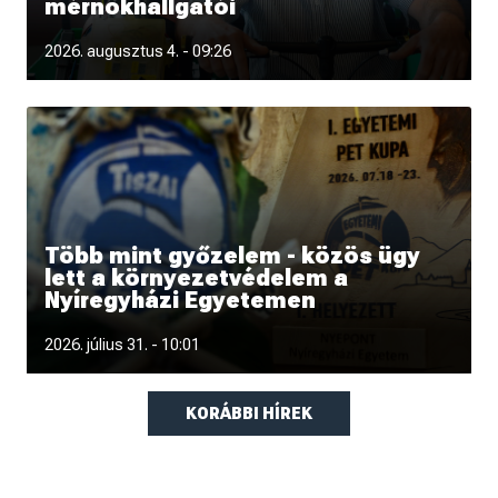
mérnökhallgatói
„Úgy tűnik, kibéreltük a dobogó második fokát” - interjú
2026. augusztus 4. - 09:26
Krajnyik Károllyal a
Több mint győzelem - közös ügy
lett a környezetvédelem a
Nyíregyházi Egyetemen
Hónapokon át tartó felkészülés, közös tervezés, fizikai
2026. július 31. - 10:01
munka, kitartás és péld
KORÁBBI HÍREK