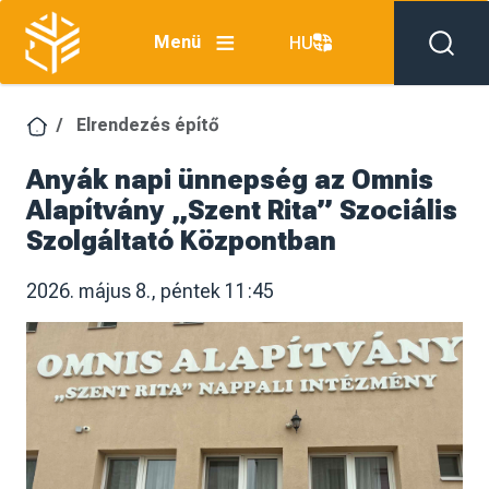
Ugrás a tartalomra
Menü
HU
Elrendezés építő
Anyák napi ünnepség az Omnis
Alapítvány „Szent Rita” Szociális
Szolgáltató Központban
2026. május 8., péntek 11:45