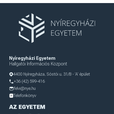
Nyíregyházi Egyetem
Hallgatói Információs Központ
4400 Nyíregyháza, Sóstói u. 31/B - 'A' épület
+36 (42) 599-416
felvi@nye.hu
Telefonkönyv
AZ EGYETEM