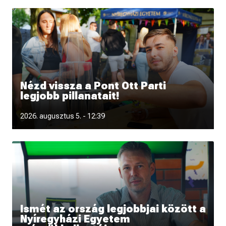
Nézd vissza a Pont Ott Parti
legjobb pillanatait!
Fotókon és videón is újra átélheted a Pont Ott Parti
2026. augusztus 5. - 12:39
hangulatát.
Ismét az ország legjobbjai között a
Nyíregyházi Egyetem