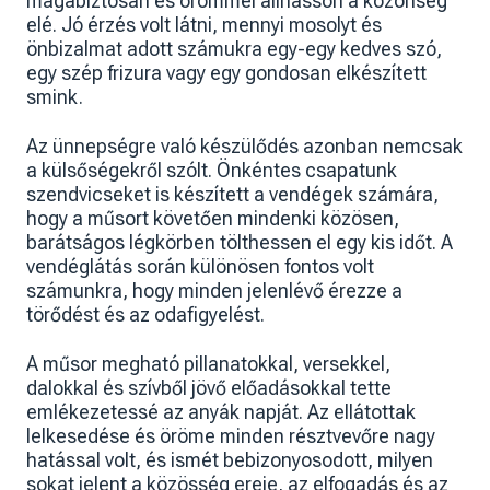
magabiztosan és örömmel állhasson a közönség
elé. Jó érzés volt látni, mennyi mosolyt és
önbizalmat adott számukra egy-egy kedves szó,
egy szép frizura vagy egy gondosan elkészített
smink.
Az ünnepségre való készülődés azonban nemcsak
a külsőségekről szólt. Önkéntes csapatunk
szendvicseket is készített a vendégek számára,
hogy a műsort követően mindenki közösen,
barátságos légkörben tölthessen el egy kis időt. A
vendéglátás során különösen fontos volt
számunkra, hogy minden jelenlévő érezze a
törődést és az odafigyelést.
A műsor megható pillanatokkal, versekkel,
dalokkal és szívből jövő előadásokkal tette
emlékezetessé az anyák napját. Az ellátottak
lelkesedése és öröme minden résztvevőre nagy
hatással volt, és ismét bebizonyosodott, milyen
sokat jelent a közösség ereje, az elfogadás és az