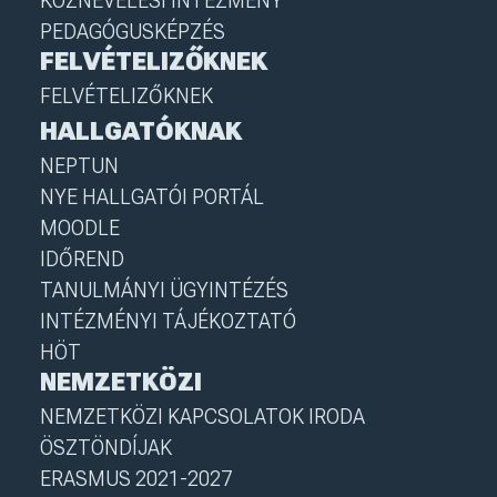
KÖZNEVELÉSI INTÉZMÉNY
PEDAGÓGUSKÉPZÉS
FELVÉTELIZŐKNEK
FELVÉTELIZŐKNEK
HALLGATÓKNAK
NEPTUN
NYE HALLGATÓI PORTÁL
MOODLE
IDŐREND
TANULMÁNYI ÜGYINTÉZÉS
INTÉZMÉNYI TÁJÉKOZTATÓ
HÖT
NEMZETKÖZI
NEMZETKÖZI KAPCSOLATOK IRODA
ÖSZTÖNDÍJAK
ERASMUS 2021-2027