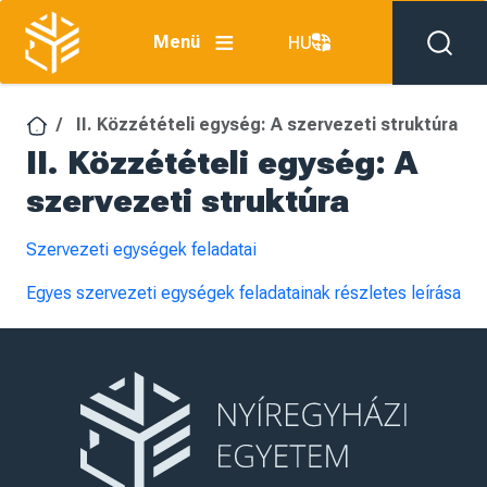
Ugrás a tartalomra
Menü
HU
II. Közzétételi egység: A szervezeti struktúra
II. Közzétételi egység: A
szervezeti struktúra
Szervezeti egységek feladatai
Egyes szervezeti egységek feladatainak részletes leírása