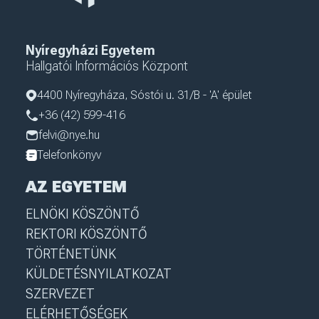
Nyíregyházi Egyetem
Hallgatói Információs Központ
4400 Nyíregyháza, Sóstói u. 31/B - 'A' épület
+36 (42) 599-416
felvi@nye.hu
Telefonkönyv
AZ EGYETEM
ELNÖKI KÖSZÖNTŐ
REKTORI KÖSZÖNTŐ
TÖRTÉNETÜNK
KÜLDETÉSNYILATKOZAT
SZERVEZET
ELÉRHETŐSÉGEK