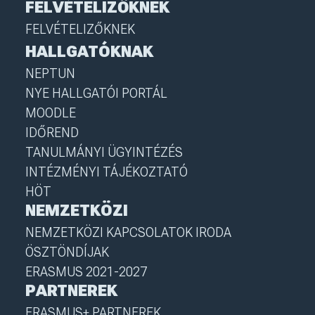
FELVÉTELIZŐKNEK
FELVÉTELIZŐKNEK
HALLGATÓKNAK
NEPTUN
NYE HALLGATÓI PORTÁL
MOODLE
IDŐREND
TANULMÁNYI ÜGYINTÉZÉS
INTÉZMÉNYI TÁJÉKOZTATÓ
HÖT
NEMZETKÖZI
NEMZETKÖZI KAPCSOLATOK IRODA
ÖSZTÖNDÍJAK
ERASMUS 2021-2027
PARTNEREK
ERASMUS+ PARTNEREK