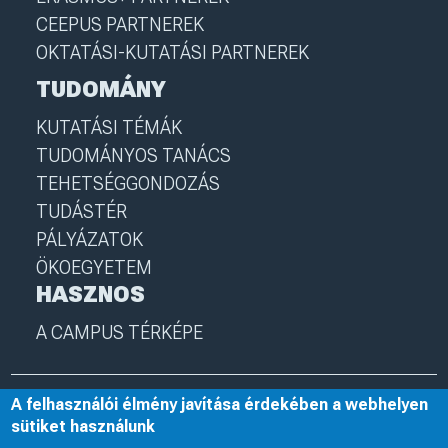
CEEPUS PARTNEREK
OKTATÁSI-KUTATÁSI PARTNEREK
TUDOMÁNY
KUTATÁSI TÉMÁK
TUDOMÁNYOS TANÁCS
TEHETSÉGGONDOZÁS
TUDÁSTÉR
PÁLYÁZATOK
ÖKOEGYETEM
HASZNOS
A CAMPUS TÉRKÉPE
A felhasználói élmény javítása érdekében a webhelyen
© 2025 Nyíregyházi Egyetem
I
nye.hu
I
Minden jog fenntartva
sütiket használunk