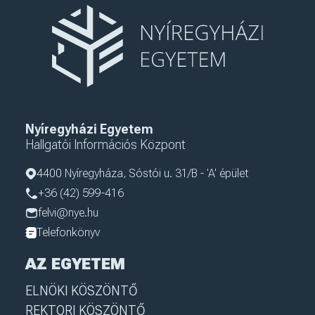
Nyíregyházi Egyetem
Hallgatói Információs Központ
4400 Nyíregyháza, Sóstói u. 31/B - 'A' épület
+36 (42) 599-416
felvi@nye.hu
Telefonkönyv
AZ EGYETEM
ELNÖKI KÖSZÖNTŐ
REKTORI KÖSZÖNTŐ