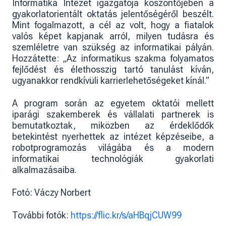
Informatika Intézet igazgatója köszöntőjében a
gyakorlatorientált oktatás jelentőségéről beszélt.
Mint fogalmazott, a cél az volt, hogy a fiatalok
valós képet kapjanak arról, milyen tudásra és
szemléletre van szükség az informatikai pályán.
Hozzátette: „Az informatikus szakma folyamatos
fejlődést és élethosszig tartó tanulást kíván,
ugyanakkor rendkívüli karrierlehetőségeket kínál.”
A program során az egyetem oktatói mellett
iparági szakemberek és vállalati partnerek is
bemutatkoztak, miközben az érdeklődők
betekintést nyerhettek az intézet képzéseibe, a
robotprogramozás világába és a modern
informatikai technológiák gyakorlati
alkalmazásaiba.
Fotó: Váczy Norbert
További fotók:
https://flic.kr/s/aHBqjCUW99