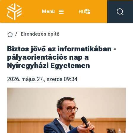
Ugrás a tartalomra
Menü
HU
Elrendezés építő
Biztos jövő az informatikában -
pályaorientációs nap a
Nyíregyházi Egyetemen
2026. május 27., szerda 09:34