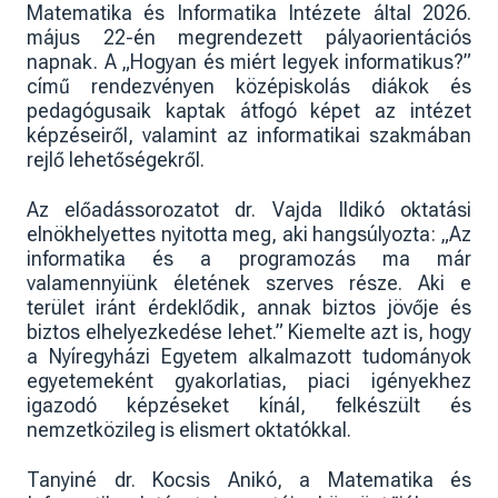
Matematika és Informatika Intézete által 2026.
május 22-én megrendezett pályaorientációs
napnak. A „Hogyan és miért legyek informatikus?”
című rendezvényen középiskolás diákok és
pedagógusaik kaptak átfogó képet az intézet
képzéseiről, valamint az informatikai szakmában
rejlő lehetőségekről.
Az előadássorozatot dr. Vajda Ildikó oktatási
elnökhelyettes nyitotta meg, aki hangsúlyozta: „Az
informatika és a programozás ma már
valamennyiünk életének szerves része. Aki e
terület iránt érdeklődik, annak biztos jövője és
biztos elhelyezkedése lehet.” Kiemelte azt is, hogy
a Nyíregyházi Egyetem alkalmazott tudományok
egyetemeként gyakorlatias, piaci igényekhez
igazodó képzéseket kínál, felkészült és
nemzetközileg is elismert oktatókkal.
Tanyiné dr. Kocsis Anikó, a Matematika és